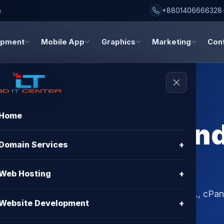
h
+8801406666328
opment
Mobile App
Graphics
Marketing
Con
Home
g Unlimited Ban
Domain Services
+
gladesh
Web Hosting
+
andwidth in Bangladesh with free migration, SSL, cPan
Website Development
+
BD IT CENTER.