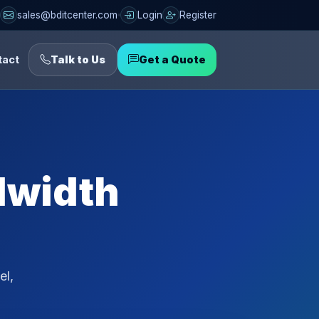
sales@bditcenter.com
Login
Register
tact
Talk to Us
Get a Quote
dwidth
el,