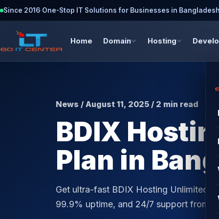
Since 2016
·
One-Stop IT Solutions for Businesses in Banglades
Home
Domain
Hosting
Devel
News / August 11, 2025 / 2 min read
BDIX Hostin
Plan in Ban
Get ultra-fast BDIX Hosting Unlimited B
99.9% uptime, and 24/7 support from 