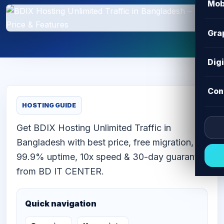
Mob
Gra
Dig
Con
HOSTING GUIDE
Get BDIX Hosting Unlimited Traffic in
Bangladesh with best price, free migration,
99.9% uptime, 10x speed & 30-day guarantee
from BD IT CENTER.
Quick navigation