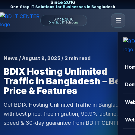
Since 2016
One-Stop IT Solutions for Businesses in Bangladesh
Since 2016
One-Stop IT Solutions
News / August 9, 2025 / 2 min read
Ho
BDIX Hosting Unlimited
Traffic in Bangladesh – Best
Dom
Price & Features
Web
Get BDIX Hosting Unlimited Traffic in Bangladesh
with best price, free migration, 99.9% uptime, 10x
Web
speed & 30-day guarantee from BD IT CENTER.