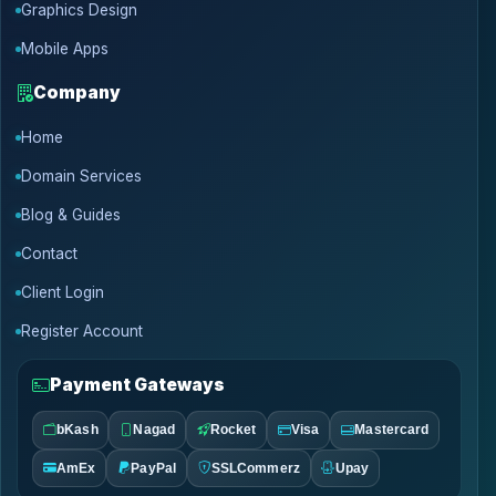
Graphics Design
Mobile Apps
Company
Home
Domain Services
Blog & Guides
Contact
Client Login
Register Account
Payment Gateways
bKash
Nagad
Rocket
Visa
Mastercard
AmEx
PayPal
SSLCommerz
Upay