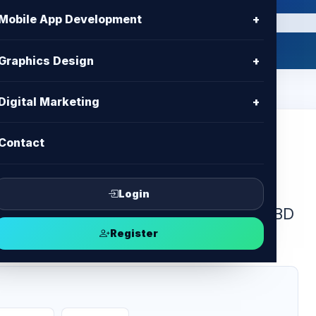
Mobile App Development
+
Graphics Design
+
Digital Marketing
+
Contact
SSL in Bangladesh. Enjoy best price,
Login
cPanel, migration & 24/7 support with BD
Register