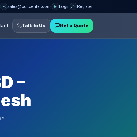
sales@bditcenter.com
Login
Register
tact
Talk to Us
Get a Quote
D –
desh
el,