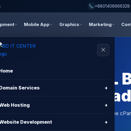
h
+8801406666328
opment
Mobile App
Graphics
Marketing
Con
Home
g with Free SSL B
Domain Services
+
sting in Bangla
Web Hosting
+
desh. Enjoy best price, fast speed, security, free cPan
Website Development
+
NTER hosting.