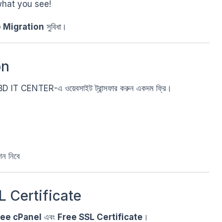
what you see!
 Migration
সুবিধা।
on
ে BD IT CENTER-এ ওয়েবসাইট ট্রান্সফার করুন একদম ফ্রি।
ন নিবে
L Certificate
ree cPanel
এবং
Free SSL Certificate
।