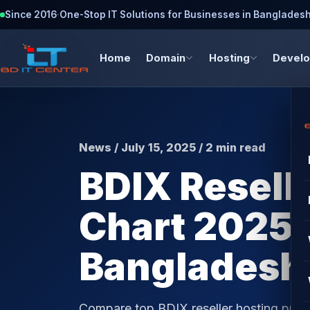
Since 2016
·
One-Stop IT Solutions for Businesses in Banglades
Home
Domain
Hosting
Devel
News / July 15, 2025 / 2 min read
BDIX Resell
Chart 2025 |
Bangladesh 
Compare top BDIX reseller hosting prov