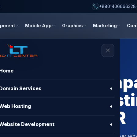
h
+8801406666328
opment
Mobile App
Graphics
Marketing
Con
Home
er Hosting Comp
Domain Services
+
 Best BDIX Hosti
Web Hosting
+
- BD IT CENTER
Website Development
+
iders with our detailed comparison chart. Discover wh