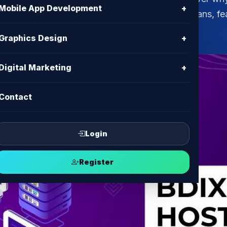
Mobile App Development
+
 in Bangladesh for reseller hosting. Explore plans, fe
Graphics Design
+
Digital Marketing
+
Contact
Login
Register