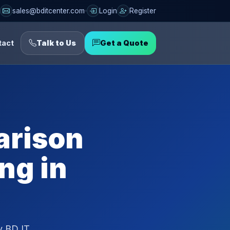
sales@bditcenter.com
Login
Register
tact
Talk to Us
Get a Quote
arison
ng in
y BD IT