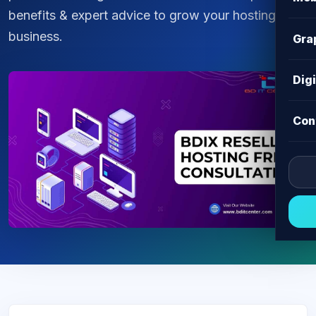
benefits & expert advice to grow your hosting
business.
Gra
Dig
Con