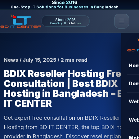
Since 2016
One-Stop IT Solutions for Businesses in Bangladesh
Since 2016
One-Stop IT Solutions
News / July 15, 2025 / 2 min read
Ho
BDIX Reseller Hosting Free
Consultation | Best BDIX
Dom
Hosting in Bangladesh – BD
IT CENTER
Web
Get expert free consultation on BDIX Reseller
Web
Hosting from BD IT CENTER, the top BDIX hosting
provider in Bangladesh. Discover reseller plans,
Mob