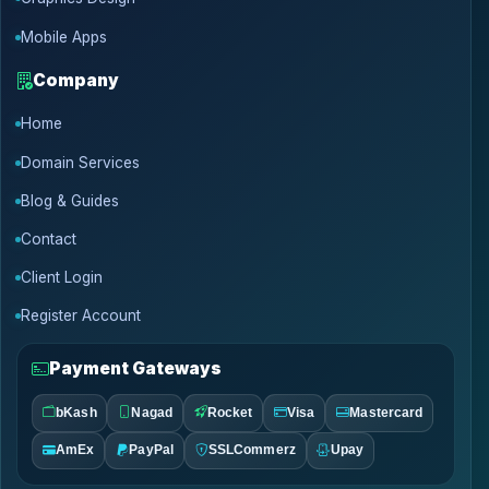
Mobile Apps
Company
Home
Domain Services
Blog & Guides
Contact
Client Login
Register Account
Payment Gateways
bKash
Nagad
Rocket
Visa
Mastercard
AmEx
PayPal
SSLCommerz
Upay