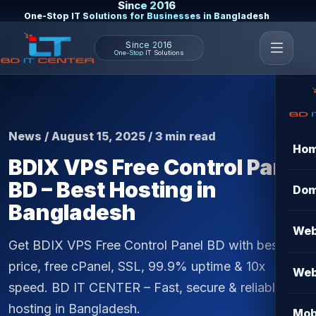
Since 2016
One-Stop IT Solutions for Businesses in Bangladesh
Since 2016
One-Stop IT Solutions
News / August 15, 2025 / 3 min read
Ho
BDIX VPS Free Control Panel
BD – Best Hosting in
Dom
Bangladesh
Web
Get BDIX VPS Free Control Panel BD with best
price, free cPanel, SSL, 99.9% uptime & 10x
Web
speed. BD IT CENTER – Fast, secure & reliable
hosting in Bangladesh.
Mob