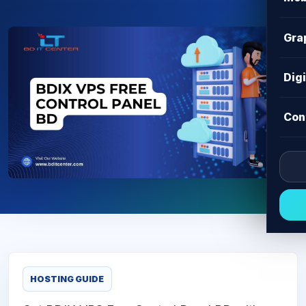
Gra
Dig
Con
HOSTING GUIDE