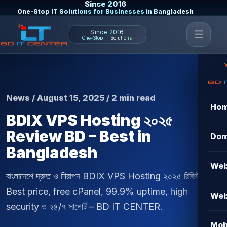
Since 2016
One-Stop IT Solutions for Businesses in Bangladesh
Since 2016
One-Stop IT Solutions
News / August 15, 2025 / 2 min read
Ho
BDIX VPS Hosting ২০২৫
Review BD – Best in
Dom
Bangladesh
Web
বাংলাদেশে দ্রুত ও নিরাপদ BDIX VPS Hosting ২০২৫ রিভিউ।
Best price, free cPanel, 99.9% uptime, high
Web
security ও ২৪/৭ সাপোর্ট – BD IT CENTER.
Mob