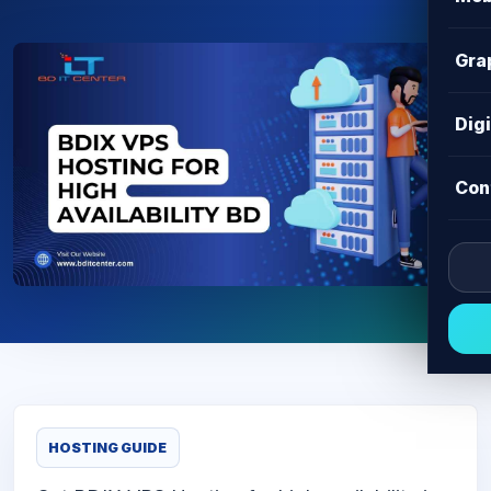
Gra
Dig
Con
HOSTING GUIDE