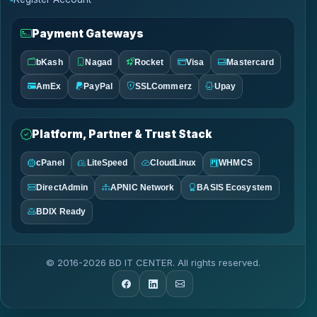
Payment Gateways
bKash
Nagad
Rocket
Visa
Mastercard
AmEx
PayPal
SSLCommerz
Upay
Platform, Partner & Trust Stack
cPanel
LiteSpeed
CloudLinux
WHMCS
DirectAdmin
APNIC Network
BASIS Ecosystem
BDIX Ready
© 2016-2026 BD IT CENTER. All rights reserved.