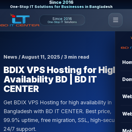
Since 2016
One-Stop IT Solutions for Businesses in Bangladesh
Since 2016
One-Stop IT Solutions
News / August 11, 2025 / 3 min read
Ho
BDIX VPS Hosting for High
Availability BD | BD IT
Dom
CENTER
Web
Get BDIX VPS Hosting for high availability in
Bangladesh with BD IT CENTER. Best price,
Web
99.9% uptime, free migration, SSL, high-security &
24/7 support.
Mob