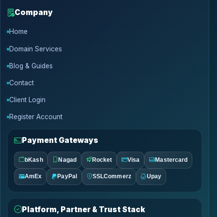
Company
Home
Domain Services
Blog & Guides
Contact
Client Login
Register Account
Payment Gateways
bKash
Nagad
Rocket
Visa
Mastercard
AmEx
PayPal
SSLCommerz
Upay
Platform, Partner & Trust Stack