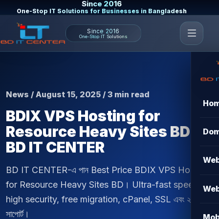
Since 2016
One-Stop IT Solutions for Businesses in Bangladesh
Since 2016
One-Stop IT Solutions
News / August 15, 2025 / 3 min read
Ho
BDIX VPS Hosting for
Resource Heavy Sites BD |
Dom
BD IT CENTER
Web
BD IT CENTER-এ পান Best Price BDIX VPS Hosting
for Resource Heavy Sites BD। Ultra-fast speed,
Web
high security, free migration, cPanel, SSL এবং ২৪/৭
সাপোর্ট।
Mob