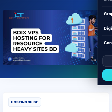
Gra
Dig
Con
HOSTING GUIDE