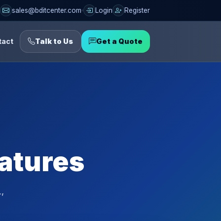
sales@bditcenter.com
Login
Register
tact
Talk to Us
Get a Quote
eatures
,