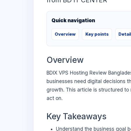
from BD IT CENTER
Quick navigation
Overview
Key points
Detai
Overview
BDIX VPS Hosting Review Bangladesh
businesses need digital decisions th
growth. This article is structured t
act on.
Key Takeaways
Understand the business goal be