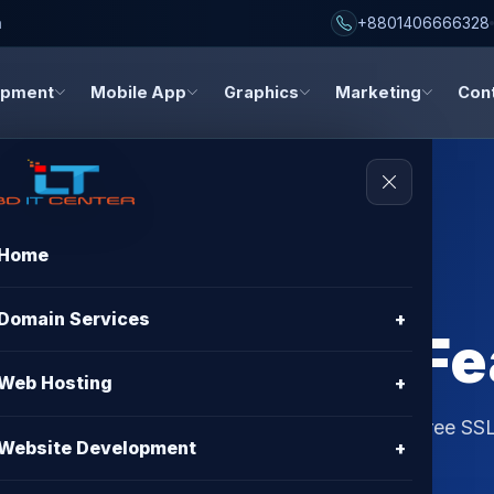
h
+8801406666328
opment
Mobile App
Graphics
Marketing
Con
Home
sting Review
Domain Services
+
– Best Price & F
Web Hosting
+
iew in Bangladesh. Best price, 99.9% uptime, free SSL
Website Development
+
from BD IT CENTER