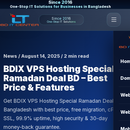
Since 2016
One-Stop IT Solutions for Businesses in Bangladesh
Since 2016
One-Stop IT Solutions
News / August 14, 2025 / 2 min read
Ho
BDIX VPS Hosting Special
Ramadan Deal BD – Best
Dom
Price & Features
Web
Get BDIX VPS Hosting Special Ramadan Deal in
Bangladesh with best price, free migration, cPanel,
Web
SSL, 99.9% uptime, high security & 30-day
money-back guarantee.
Mob