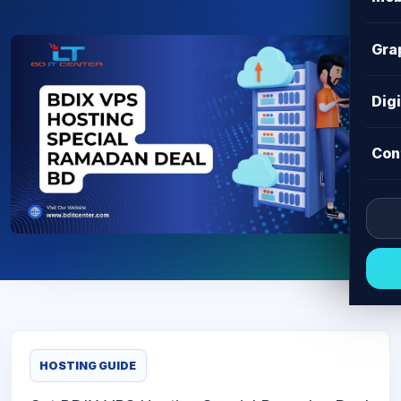
Gra
Dig
Con
HOSTING GUIDE