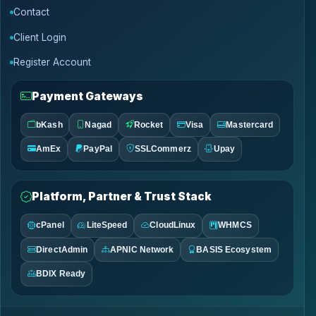
Contact
Client Login
Register Account
Payment Gateways
bKash
Nagad
Rocket
Visa
Mastercard
AmEx
PayPal
SSLCommerz
Upay
Platform, Partner & Trust Stack
cPanel
LiteSpeed
CloudLinux
WHMCS
DirectAdmin
APNIC Network
BASIS Ecosystem
BDIX Ready