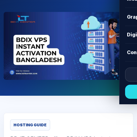
Gra
Dig
Con
HOSTING GUIDE