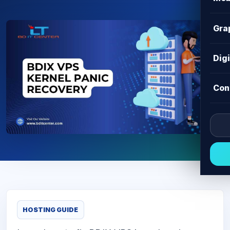
Gra
Dig
Con
HOSTING GUIDE