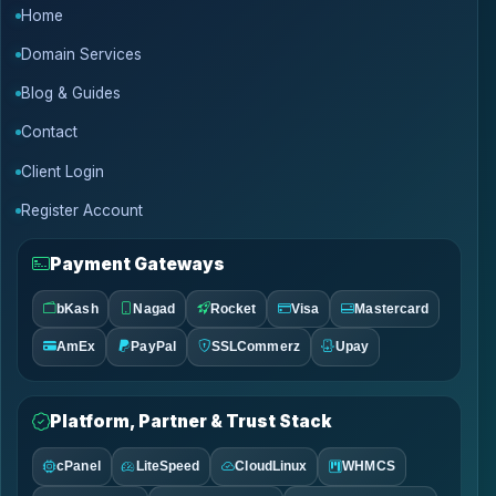
Home
Domain Services
Blog & Guides
Contact
Client Login
Register Account
Payment Gateways
bKash
Nagad
Rocket
Visa
Mastercard
AmEx
PayPal
SSLCommerz
Upay
Platform, Partner & Trust Stack
cPanel
LiteSpeed
CloudLinux
WHMCS