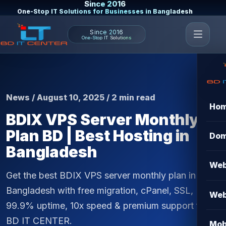
Since 2016
One-Stop IT Solutions for Businesses in Bangladesh
Since 2016
One-Stop IT Solutions
News / August 10, 2025 / 2 min read
Ho
BDIX VPS Server Monthly
Plan BD | Best Hosting in
Dom
Bangladesh
Web
Get the best BDIX VPS server monthly plan in
Bangladesh with free migration, cPanel, SSL,
Web
99.9% uptime, 10x speed & premium support from
BD IT CENTER.
Mob