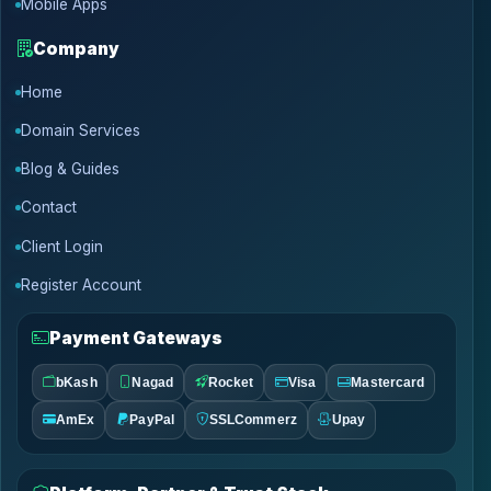
Mobile Apps
Company
Home
Domain Services
Blog & Guides
Contact
Client Login
Register Account
Payment Gateways
bKash
Nagad
Rocket
Visa
Mastercard
AmEx
PayPal
SSLCommerz
Upay