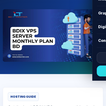
Gra
Dig
Con
HOSTING GUIDE