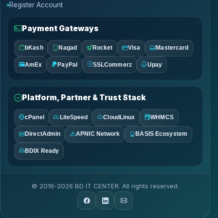
Register Account
Payment Gateways
bKash
Nagad
Rocket
Visa
Mastercard
AmEx
PayPal
SSLCommerz
Upay
Platform, Partner & Trust Stack
cPanel
LiteSpeed
CloudLinux
WHMCS
DirectAdmin
APNIC Network
BASIS Ecosystem
BDIX Ready
© 2016-2026 BD IT CENTER. All rights reserved.