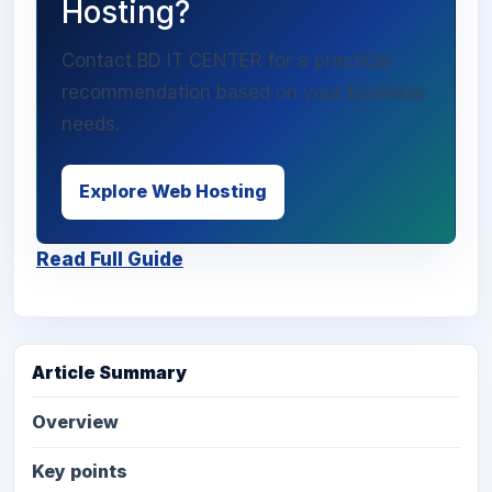
Hosting?
Contact BD IT CENTER for a practical
recommendation based on your business
needs.
Explore Web Hosting
Read Full Guide
Article Summary
Overview
Key points