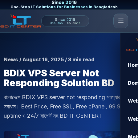
Since 2016
One-Stop IT Solutions for Businesses in Bangladesh
Since 2016
One-Stop IT Solutions
News / August 16, 2025 / 3 min read
Ho
BDIX VPS Server Not
Responding Solution BD
Dom
বাংলাদেশে BDIX VPS server not responding সমস্যার
Web
সমাধান। Best Price, Free SSL, Free cPanel, 99.9%
uptime ও 24/7 সাপোর্ট সহ BD IT CENTER।
Web
Mob