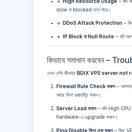
🔹
High Resource Usage
– যদি 
slow বা blocked হতে পারে।
🔹
DDoS Attack Protection
– কি
🔹
IP Block বা Null Route
– যদি আপ
কিভাবে সমাধান করবেন – T
এখন দেখি কীভাবে
BDIX VPS server not 
Firewall Rule Check করুন
– আপনা
আছে কিনা verify করুন।
Server Load কমান
– যদি High CPU 
hardware-এ upgrade করুন।
Ping Disable কিনা চেক করুন
– কিছু V