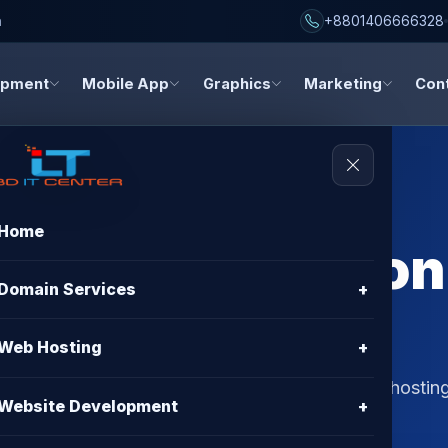
h
+8801406666328
opment
Mobile App
Graphics
Marketing
Con
Home
rver Not Respon
Domain Services
+
Web Hosting
+
sponding to ping issues. Get fastest BDIX VPS hosting
Website Development
+
% uptime, and 24/7 support.