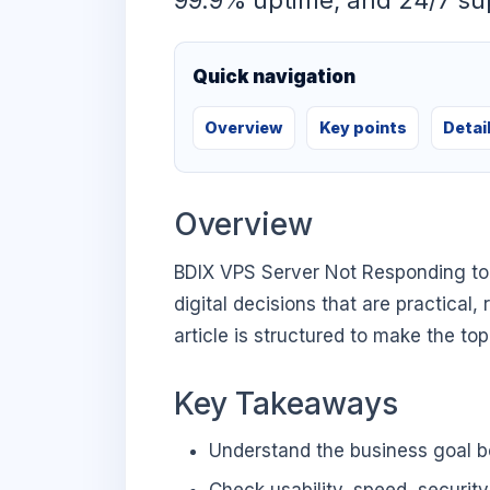
99.9% uptime, and 24/7 su
Quick navigation
Overview
Key points
Detai
Overview
BDIX VPS Server Not Responding to 
digital decisions that are practical,
article is structured to make the to
Key Takeaways
Understand the business goal be