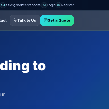
sales@bditcenter.com
Login
Register
tact
Talk to Us
Get a Quote
ding to
 in