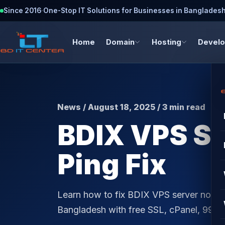
Since 2016
·
One-Stop IT Solutions for Businesses in Banglades
Home
Domain
Hosting
Devel
News / August 18, 2025 / 3 min read
BDIX VPS Se
Ping Fix
Learn how to fix BDIX VPS server not re
Bangladesh with free SSL, cPanel, 99.9