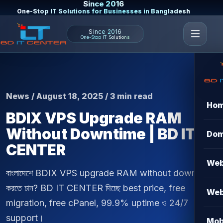
Since 2016
One-Stop IT Solutions for Businesses in Bangladesh
Since 2016
One-Stop IT Solutions
News / August 18, 2025 / 3 min read
Ho
BDIX VPS Upgrade RAM
Without Downtime | BD IT
Dom
CENTER
Web
বাংলাদেশে BDIX VPS upgrade RAM without downtime
করতে চান? BD IT CENTER দিচ্ছে best price, free
Web
migration, free cPanel, 99.9% uptime ও 24/7
support।
Mob