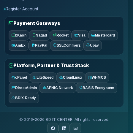
Register Account
Payment Gateways
bKash
Nagad
Rocket
Visa
Mastercard
AmEx
PayPal
SSLCommerz
Upay
Platform, Partner & Trust Stack
cPanel
LiteSpeed
CloudLinux
WHMCS
DirectAdmin
APNIC Network
BASIS Ecosystem
BDIX Ready
© 2016-2026 BD IT CENTER. All rights reserved.