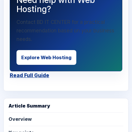
Need help with Web
Hosting?
Contact BD IT CENTER for a practical
recommendation based on your business
needs.
Explore Web Hosting
Read Full Guide
Article Summary
Overview