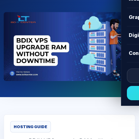
Gra
Dig
Con
HOSTING GUIDE