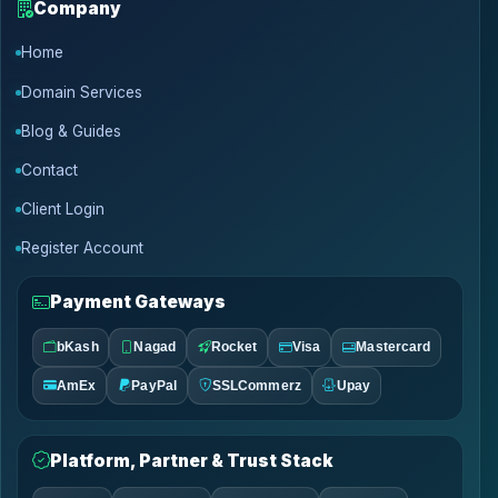
Company
Home
Domain Services
Blog & Guides
Contact
Client Login
Register Account
Payment Gateways
bKash
Nagad
Rocket
Visa
Mastercard
AmEx
PayPal
SSLCommerz
Upay
Platform, Partner & Trust Stack