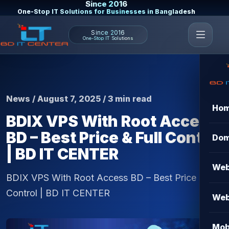
Since 2016
One-Stop IT Solutions for Businesses in Bangladesh
Since 2016
One-Stop IT Solutions
News / August 7, 2025 / 3 min read
Ho
BDIX VPS With Root Access
BD – Best Price & Full Control
Dom
| BD IT CENTER
Web
BDIX VPS With Root Access BD – Best Price & Full
Control | BD IT CENTER
Web
Mob