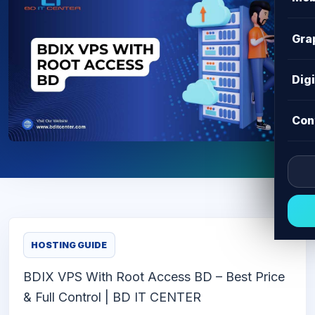
Gra
Dig
Con
HOSTING GUIDE
BDIX VPS With Root Access BD – Best Price
& Full Control | BD IT CENTER