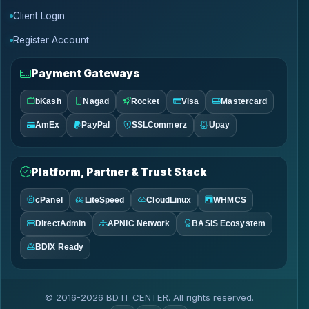
Client Login
Register Account
Payment Gateways
bKash
Nagad
Rocket
Visa
Mastercard
AmEx
PayPal
SSLCommerz
Upay
Platform, Partner & Trust Stack
cPanel
LiteSpeed
CloudLinux
WHMCS
DirectAdmin
APNIC Network
BASIS Ecosystem
BDIX Ready
© 2016-2026 BD IT CENTER. All rights reserved.