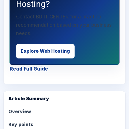
Hosting?
Contact BD IT CENTER for a practical
recommendation based on your business
needs.
Explore Web Hosting
Read Full Guide
Article Summary
Overview
Key points