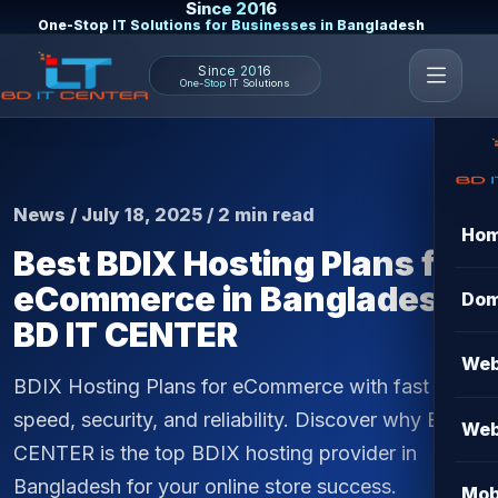
Since 2016
One-Stop IT Solutions for Businesses in Bangladesh
Since 2016
One-Stop IT Solutions
News / July 18, 2025 / 2 min read
Ho
Best BDIX Hosting Plans for
eCommerce in Bangladesh |
Dom
BD IT CENTER
Web
BDIX Hosting Plans for eCommerce with fast
speed, security, and reliability. Discover why BD IT
Web
CENTER is the top BDIX hosting provider in
Bangladesh for your online store success.
Mob