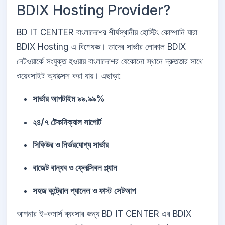
BDIX Hosting Provider?
BD IT CENTER বাংলাদেশের শীর্ষস্থানীয় হোস্টিং কোম্পানি যারা
BDIX Hosting এ বিশেষজ্ঞ। তাদের সার্ভার লোকাল BDIX
নেটওয়ার্কে সংযুক্ত হওয়ায় বাংলাদেশের যেকোনো স্থানে দ্রুততার সাথে
ওয়েবসাইট অ্যাক্সেস করা যায়। এছাড়া:
সার্ভার আপটাইম ৯৯.৯৯%
২৪/৭ টেকনিক্যাল সাপোর্ট
সিকিউর ও নির্ভরযোগ্য সার্ভার
বাজেট বান্ধব ও ফ্লেক্সিবল প্ল্যান
সহজ কন্ট্রোল প্যানেল ও ফাস্ট সেটআপ
আপনার ই-কমার্স ব্যবসার জন্য BD IT CENTER এর BDIX