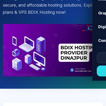
secure, and affordable hosting solutions. Explore
plans & VPS BDIX Hosting now!
Gra
Dig
Con