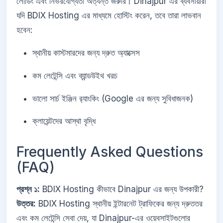
লোডিং এবং নির্ভরযোগ্যতা অত্যন্ত জরুরি। Dinajpur এর ব্যবসায়ীরা
যদি BDIX Hosting এর মাধ্যমে হোস্টিং করেন, তবে তারা লাভবান
হবেন:
স্থানীয় কাস্টমারদের জন্য দ্রুত অ্যাক্সেস
কম লেটেন্সি এবং ব্যান্ডউইথ খরচ
ভালো সার্চ ইঞ্জিন র‍্যাংকিং (Google এর জন্য সুবিধাজনক)
ক্লায়েন্টদের আস্থা বৃদ্ধি
Frequently Asked Questions
(FAQ)
প্রশ্ন ১:
BDIX Hosting কীভাবে Dinajpur এর জন্য উপকারী?
উত্তর:
BDIX Hosting স্থানীয় ইন্টারনেট ট্রাফিকের জন্য দ্রুততর
এবং কম লেটেন্সি সেবা দেয়, যা Dinajpur-এর ওয়েবসাইটগুলোর