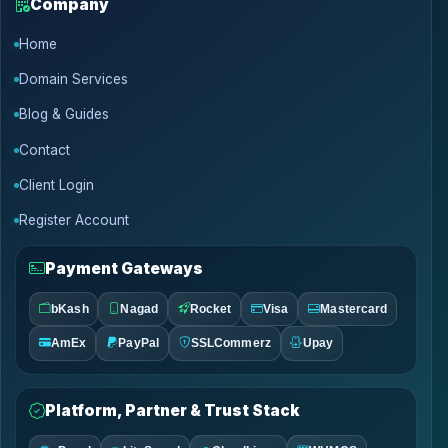
Company
Home
Domain Services
Blog & Guides
Contact
Client Login
Register Account
Payment Gateways
bKash
Nagad
Rocket
Visa
Mastercard
AmEx
PayPal
SSLCommerz
Upay
Platform, Partner & Trust Stack