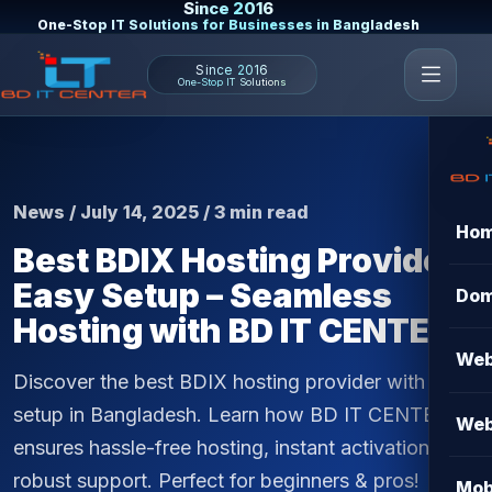
Since 2016
One-Stop IT Solutions for Businesses in Bangladesh
Since 2016
One-Stop IT Solutions
News / July 14, 2025 / 3 min read
Ho
Best BDIX Hosting Provider
Easy Setup – Seamless
Dom
Hosting with BD IT CENTER
Web
Discover the best BDIX hosting provider with easy
setup in Bangladesh. Learn how BD IT CENTER
Web
ensures hassle-free hosting, instant activation, and
robust support. Perfect for beginners & pros!
Mob