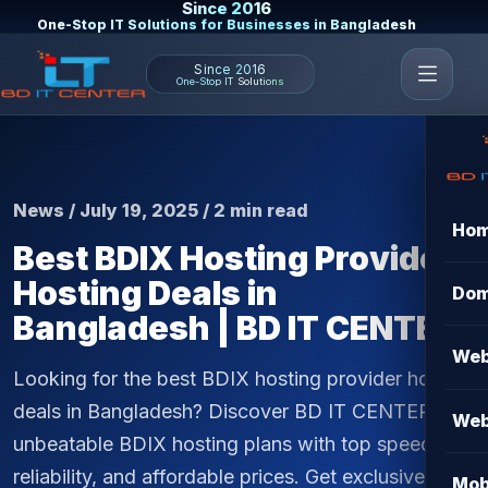
Since 2016
One-Stop IT Solutions for Businesses in Bangladesh
Since 2016
One-Stop IT Solutions
News / July 19, 2025 / 2 min read
Ho
Best BDIX Hosting Provider
Hosting Deals in
Dom
Bangladesh | BD IT CENTER
Web
Looking for the best BDIX hosting provider hosting
deals in Bangladesh? Discover BD IT CENTER’s
Web
unbeatable BDIX hosting plans with top speed,
reliability, and affordable prices. Get exclusive
Mob