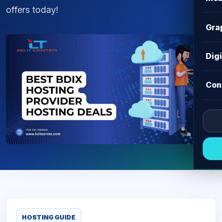
offers today!
Gra
Dig
Con
HOSTING GUIDE