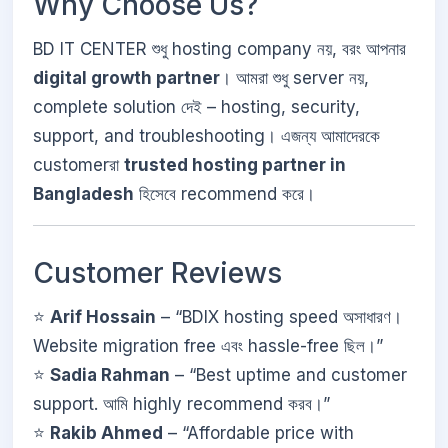
Why Choose Us?
BD IT CENTER শুধু hosting company নয়, বরং আপনার
digital growth partner
। আমরা শুধু server নয়,
complete solution দেই – hosting, security,
support, and troubleshooting। এজন্য আমাদেরকে
customerরা
trusted hosting partner in
Bangladesh
হিসেবে recommend করে।
Customer Reviews
⭐
Arif Hossain
– “BDIX hosting speed অসাধারণ।
Website migration free এবং hassle-free ছিল।”
⭐
Sadia Rahman
– “Best uptime and customer
support. আমি highly recommend করব।”
⭐
Rakib Ahmed
– “Affordable price with