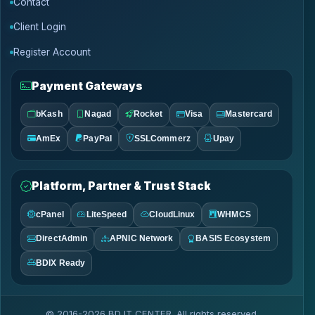
Contact
Client Login
Register Account
Payment Gateways
bKash
Nagad
Rocket
Visa
Mastercard
AmEx
PayPal
SSLCommerz
Upay
Platform, Partner & Trust Stack
cPanel
LiteSpeed
CloudLinux
WHMCS
DirectAdmin
APNIC Network
BASIS Ecosystem
BDIX Ready
© 2016-2026 BD IT CENTER. All rights reserved.