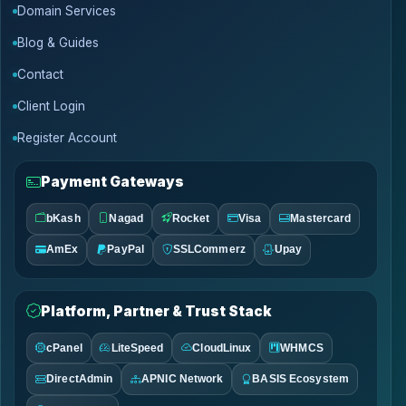
Domain Services
Blog & Guides
Contact
Client Login
Register Account
Payment Gateways
bKash
Nagad
Rocket
Visa
Mastercard
AmEx
PayPal
SSLCommerz
Upay
Platform, Partner & Trust Stack
cPanel
LiteSpeed
CloudLinux
WHMCS
DirectAdmin
APNIC Network
BASIS Ecosystem