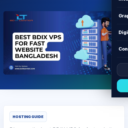
Gra
Dig
Con
HOSTING GUIDE