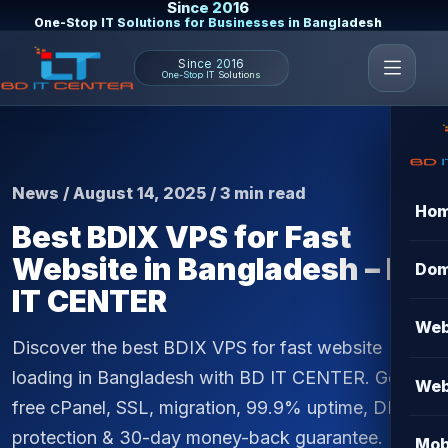
Since 2016
One-Stop IT Solutions for Businesses in Bangladesh
Since 2016
One-Stop IT Solutions
News / August 14, 2025 / 3 min read
Ho
Best BDIX VPS for Fast
Website in Bangladesh – BD
Dom
IT CENTER
Web
Discover the best BDIX VPS for fast website
loading in Bangladesh with BD IT CENTER. Get
Web
free cPanel, SSL, migration, 99.9% uptime, DDoS
protection & 30-day money-back guarantee.
Mob