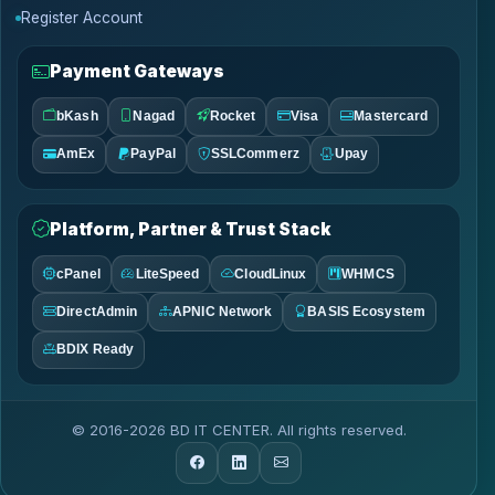
Register Account
Payment Gateways
bKash
Nagad
Rocket
Visa
Mastercard
AmEx
PayPal
SSLCommerz
Upay
Platform, Partner & Trust Stack
cPanel
LiteSpeed
CloudLinux
WHMCS
DirectAdmin
APNIC Network
BASIS Ecosystem
BDIX Ready
© 2016-2026 BD IT CENTER. All rights reserved.