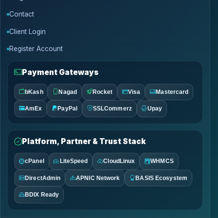
Contact
Client Login
Register Account
Payment Gateways
bKash
Nagad
Rocket
Visa
Mastercard
AmEx
PayPal
SSLCommerz
Upay
Platform, Partner & Trust Stack
cPanel
LiteSpeed
CloudLinux
WHMCS
DirectAdmin
APNIC Network
BASIS Ecosystem
BDIX Ready