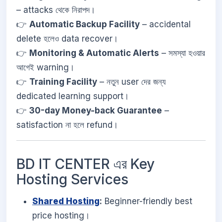
– attacks থেকে নিরাপদ।
👉
Automatic Backup Facility
– accidental
delete হলেও data recover।
👉
Monitoring & Automatic Alerts
– সমস্যা হওয়ার
আগেই warning।
👉
Training Facility
– নতুন user দের জন্য
dedicated learning support।
👉
30-day Money-back Guarantee
–
satisfaction না হলে refund।
BD IT CENTER এর Key
Hosting Services
Shared Hosting
:
Beginner-friendly best
price hosting।