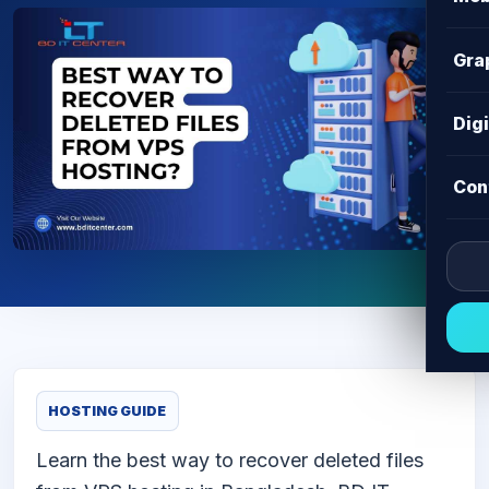
Gra
Dig
Con
HOSTING GUIDE
Learn the best way to recover deleted files