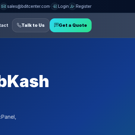
sales@bditcenter.com
Login
Register
tact
Talk to Us
Get a Quote
 bKash
cPanel,