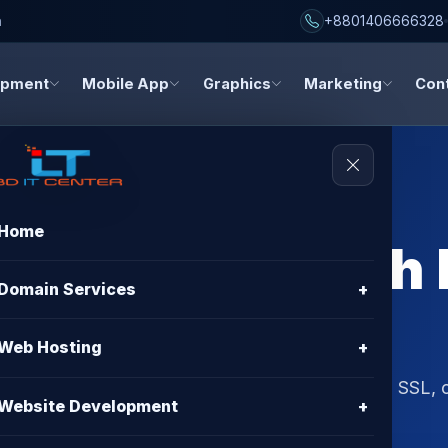
h
+8801406666328
opment
Mobile App
Graphics
Marketing
Con
Home
Hosting BD with
Domain Services
+
 & Features
Web Hosting
+
Kash payment. Enjoy best price, free migration, SSL, 
Website Development
+
ing from BD IT CENTER.