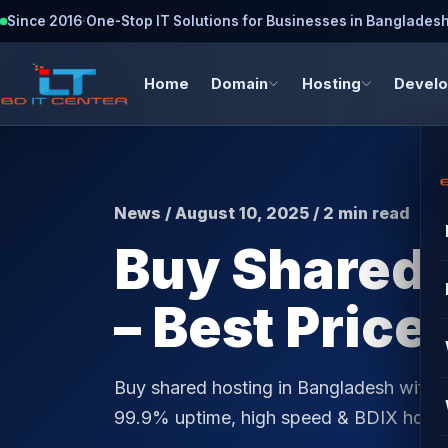
Since 2016
·
One-Stop IT Solutions for Businesses in Banglades
Home
Domain
Hosting
Devel
News / August 10, 2025 / 2 min read
Buy Shared 
– Best Price
Buy shared hosting in Bangladesh with b
99.9% uptime, high speed & BDIX host