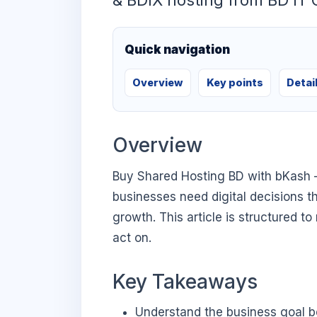
& BDIX hosting from BD IT
Quick navigation
Overview
Key points
Detai
Overview
Buy Shared Hosting BD with bKash –
businesses need digital decisions th
growth. This article is structured t
act on.
Key Takeaways
Understand the business goal be