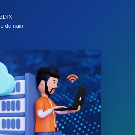
 BDIX
ree domain