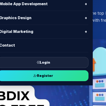
Mobile App Development
+
ree domain included? Discover BD IT CENTER, the top
Graphics Design
+
eliable, fast, and affordable hosting solutions with f
Digital Marketing
+
Contact
Login
Register