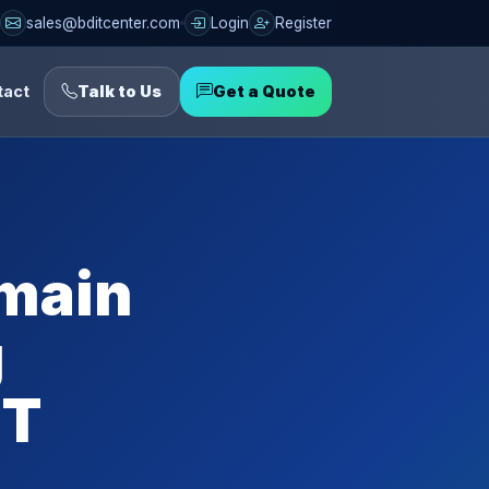
sales@bditcenter.com
Login
Register
tact
Talk to Us
Get a Quote
omain
g
IT