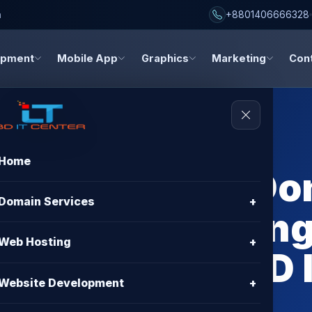
h
+8801406666328
opment
Mobile App
Graphics
Marketing
Con
Home
Hosting Free D
Domain Services
+
Best BDIX Hostin
Web Hosting
+
Bangladesh | BD 
Website Development
+