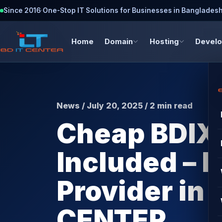
Since 2016
·
One-Stop IT Solutions for Businesses in Banglades
Home
Domain
Hosting
Devel
News / July 20, 2025 / 2 min read
Cheap BDIX 
Included – 
Provider in 
CENTER