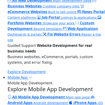
All Web Development
Main development page
Business Websites
Credible company sites
eCommerce Websites
News Portal
Built to sell online
Job Portal
Content platforms
Listings & applications
Portfolio Websites
Custom
Showcase your work
Development
Web Application
Beyond templates
Fix Website Errors
Dashboards & portals
Repair a live
site
Guided Support
Website Development for real
business needs
Business websites, eCommerce, portals, custom
systems, and error fixing.
Explore Development
Mobile App
Mobile App Development
Explore Mobile App Development
All Mobile App Development
Main app page
Android Apps
iPhone Apps
Android development
iOS