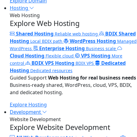
Explore Domain
Hosting
Web Hosting
Explore Web Hosting
Shared Hosting
BDIX Shared
Reliable web hosting
Hosting
WordPress Hosting
Local BDIX path
Managed
Enterprise Hosting
WordPress
Business scale
Cloud Hosting
VPS Hosting
Flexible cloud
More
BDIX VPS Hosting
Dedicated
control
BDIX VPS
Hosting
Dedicated resources
Guided Support
Web Hosting for real business needs
Business-ready shared, WordPress, cloud, VPS, BDIX,
and dedicated hosting.
Explore Hosting
Development
Website Development
Explore Website Development