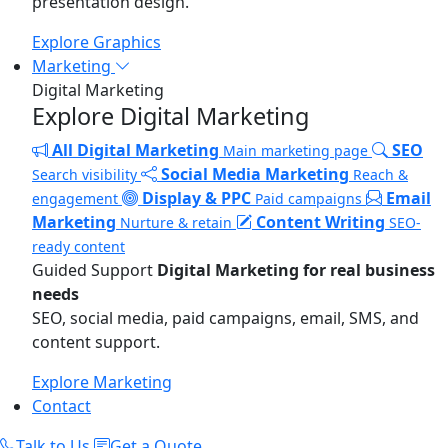
presentation design.
Explore Graphics
Marketing
Digital Marketing
Explore Digital Marketing
All Digital Marketing
SEO
Main marketing page
Social Media Marketing
Search visibility
Reach &
Display & PPC
Email
engagement
Paid campaigns
Marketing
Content Writing
Nurture & retain
SEO-
ready content
Guided Support
Digital Marketing for real business
needs
SEO, social media, paid campaigns, email, SMS, and
content support.
Explore Marketing
Contact
Talk to Us
Get a Quote