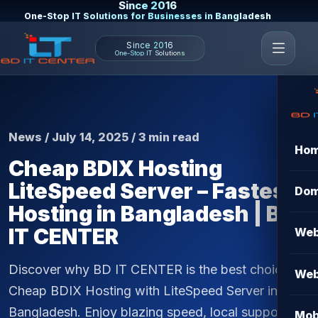
Since 2016
One-Stop IT Solutions for Businesses in Bangladesh
Since 2016
One-Stop IT Solutions
News / July 14, 2025 / 3 min read
Ho
Cheap BDIX Hosting
LiteSpeed Server – Fastest
Dom
Hosting in Bangladesh | BD
IT CENTER
Web
Discover why BD IT CENTER is the best choice for
Web
Cheap BDIX Hosting with LiteSpeed Server in
Bangladesh. Enjoy blazing speed, local support,
Mob