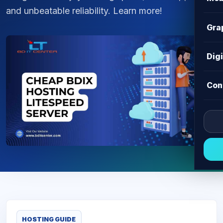
and unbeatable reliability. Learn more!
Gra
Dig
Con
HOSTING GUIDE