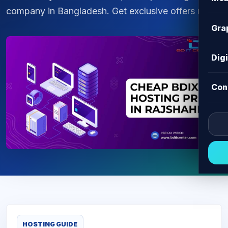
company in Bangladesh. Get exclusive offers now
Gra
Dig
Con
HOSTING GUIDE