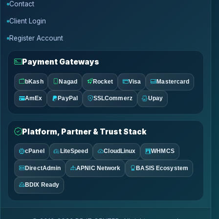
Contact
Client Login
Register Account
Payment Gateways
bKash
Nagad
Rocket
Visa
Mastercard
AmEx
PayPal
SSLCommerz
Upay
Platform, Partner & Trust Stack
cPanel
LiteSpeed
CloudLinux
WHMCS
DirectAdmin
APNIC Network
BASIS Ecosystem
BDIX Ready