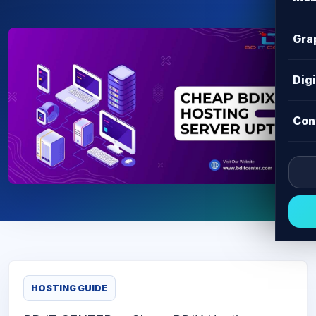
Gra
Dig
Con
HOSTING GUIDE