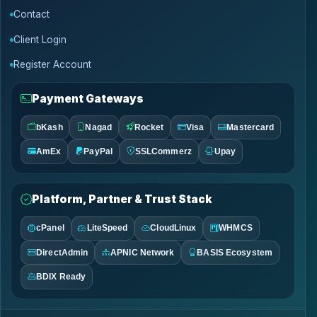
Contact
Client Login
Register Account
Payment Gateways
bKash
Nagad
Rocket
Visa
Mastercard
AmEx
PayPal
SSLCommerz
Upay
Platform, Partner & Trust Stack
cPanel
LiteSpeed
CloudLinux
WHMCS
DirectAdmin
APNIC Network
BASIS Ecosystem
BDIX Ready