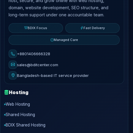
host, secure, and grow online with web hosting,
domain, website development, SEO structure, and
long-term support under one accountable team.
BDIX Focus
Fast Delivery
Managed Care
+8801406666328
sales@bditcenter.com
Bangladesh-based IT service provider
Hosting
Web Hosting
Shared Hosting
BDIX Shared Hosting