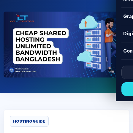
Gra
Dig
Con
HOSTING GUIDE