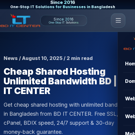
Since 2016
One-Stop IT Solutions for Businesses in Bangladesh
Since 2016
One-Stop IT Solutions
News / August 10, 2025 / 2 min read
Ho
Cheap Shared Hosting
Unlimited Bandwidth BD | BD
Dom
IT CENTER
Web
Get cheap shared hosting with unlimited bandwidth
in Bangladesh from BD IT CENTER. Free SSL,
Web
cPanel, BDIX speed, 24/7 support & 30-day
money-back guarantee.
Mob