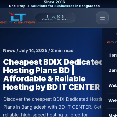
Since 2016
One-Stop IT Solutions for Businesses in Bangladesh
Since 2016
One-Stop IT Solutions
News / July 14, 2025 / 2 min read
Ho
Cheapest BDIX Dedicated
Hosting Plans BD |
Dom
Affordable & Reliable
Hosting by BD IT CENTER
Web
Discover the cheapest BDIX Dedicated Hosting
Web
Plans in Bangladesh with BD IT CENTER. Get
reliable, high-speed hosting tailored for
Mob