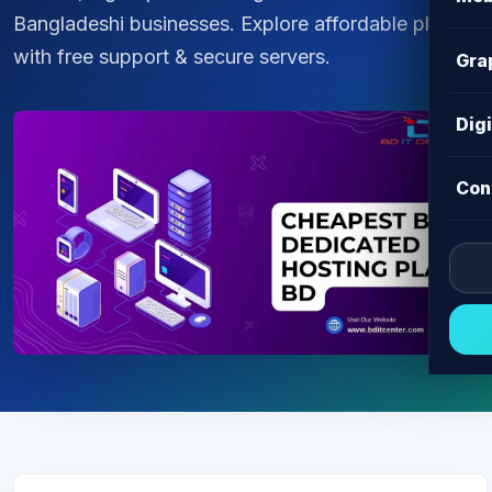
Bangladeshi businesses. Explore affordable plans
with free support & secure servers.
Gra
Dig
Con