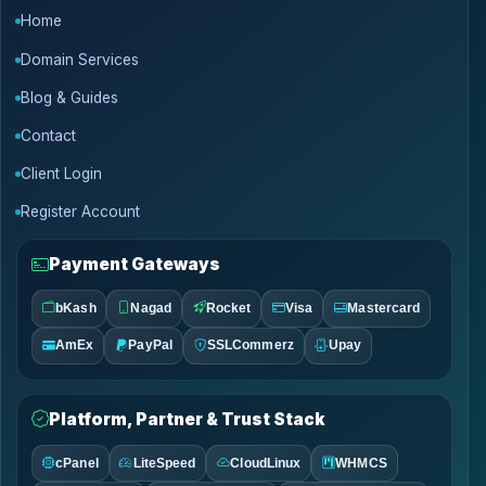
Home
Domain Services
Blog & Guides
Contact
Client Login
Register Account
Payment Gateways
bKash
Nagad
Rocket
Visa
Mastercard
AmEx
PayPal
SSLCommerz
Upay
Platform, Partner & Trust Stack
cPanel
LiteSpeed
CloudLinux
WHMCS