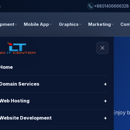
h
+8801406666328
opment
Mobile App
Graphics
Marketing
Con
Home
osting Backup
Domain Services
+
 Bangladesh
Web Hosting
+
utomation in Bangladesh with BD IT CENTER. Enjoy be
Website Development
+
me & 24/7 support.