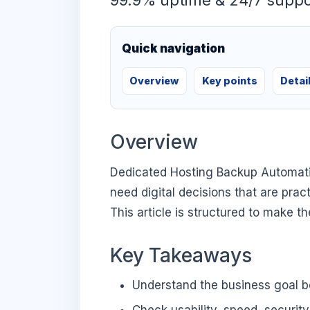
99.9% uptime & 24/7 suppo
Quick navigation
Overview
Key points
Detai
Overview
Dedicated Hosting Backup Automati
need digital decisions that are prac
This article is structured to make t
Key Takeaways
Understand the business goal be