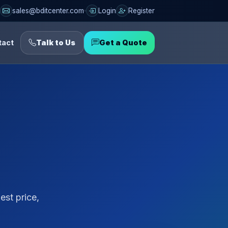
sales@bditcenter.com
Login
Register
tact
Talk to Us
Get a Quote
st price,