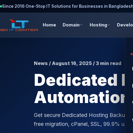
Since 2016
·
One-Stop IT Solutions for Businesses in Banglades
Home
Domain
Hosting
Devel
News / August 16, 2025 / 3 min read
Dedicated H
Automation
Get secure Dedicated Hosting Backup A
free migration, cPanel, SSL, 99.9% upti