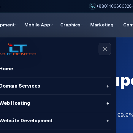
h
+8801406666328
opment
Mobile App
Graphics
Marketing
Con
Home
osting BDIX Sup
Domain Services
+
rice
Web Hosting
+
n Bangladesh with best price, free cPanel, SSL, 99.9
Website Development
+
ort from BD IT CENTER.