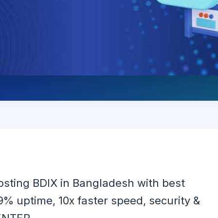
osting BDIX in Bangladesh with best
.9% uptime, 10x faster speed, security &