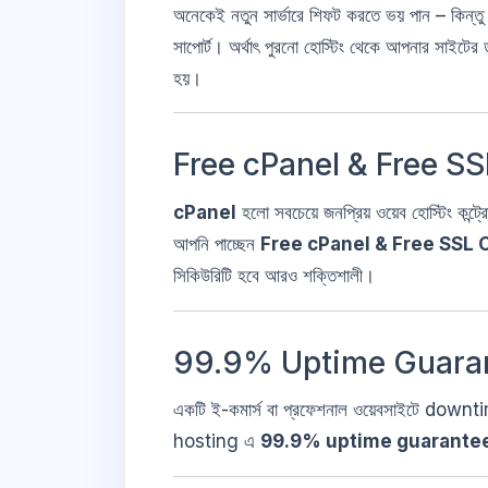
অনেকেই নতুন সার্ভারে শিফট করতে ভয় পান – কিন্ত
সাপোর্ট। অর্থাৎ পুরনো হোস্টিং থেকে আপনার সাইটের 
হয়।
Free cPanel & Free SS
cPanel
হলো সবচেয়ে জনপ্রিয় ওয়েব হোস্টিং ক
আপনি পাচ্ছেন
Free cPanel & Free SSL C
সিকিউরিটি হবে আরও শক্তিশালী।
99.9% Uptime Guara
একটি ই-কমার্স বা প্রফেশনাল ওয়েবসাইটে do
hosting এ
99.9% uptime guarante