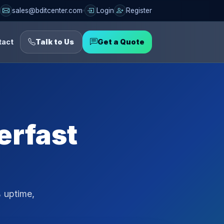
sales@bditcenter.com
Login
Register
tact
Talk to Us
Get a Quote
erfast
% uptime,