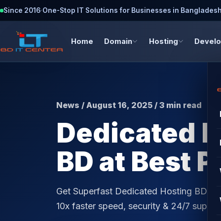
Since 2016
·
One-Stop IT Solutions for Businesses in Banglades
Home
Domain
Hosting
Devel
News / August 16, 2025 / 3 min read
Dedicated H
BD at Best P
Get Superfast Dedicated Hosting BDIX i
10x faster speed, security & 24/7 supp