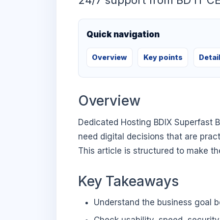
24/7 support from BD IT C
Quick navigation
Overview
Key points
Detai
Overview
Dedicated Hosting BDIX Superfast B
need digital decisions that are prac
This article is structured to make t
Key Takeaways
Understand the business goal be