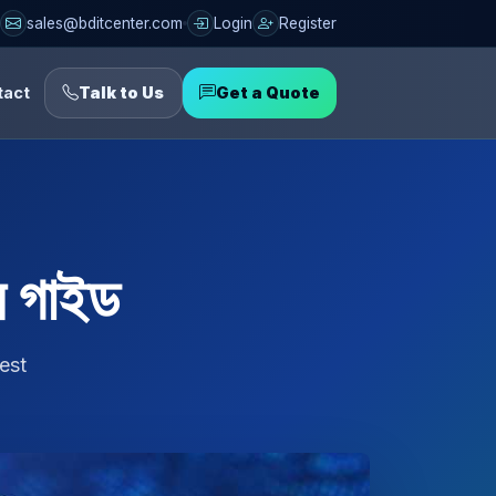
sales@bditcenter.com
Login
Register
tact
Talk to Us
Get a Quote
 গাইড
Best