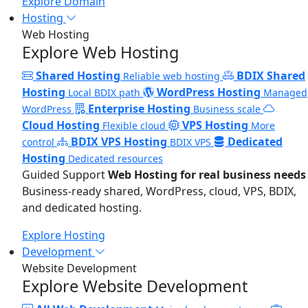
Explore Domain
Hosting
Web Hosting
Explore Web Hosting
Shared Hosting
BDIX Shared
Reliable web hosting
Hosting
WordPress Hosting
Local BDIX path
Managed
Enterprise Hosting
WordPress
Business scale
Cloud Hosting
VPS Hosting
Flexible cloud
More
BDIX VPS Hosting
Dedicated
control
BDIX VPS
Hosting
Dedicated resources
Guided Support
Web Hosting for real business needs
Business-ready shared, WordPress, cloud, VPS, BDIX,
and dedicated hosting.
Explore Hosting
Development
Website Development
Explore Website Development