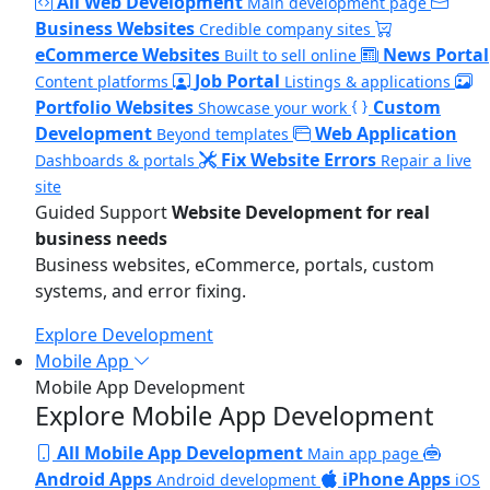
All Web Development
Main development page
Business Websites
Credible company sites
eCommerce Websites
News Portal
Built to sell online
Job Portal
Content platforms
Listings & applications
Portfolio Websites
Custom
Showcase your work
Development
Web Application
Beyond templates
Fix Website Errors
Dashboards & portals
Repair a live
site
Guided Support
Website Development for real
business needs
Business websites, eCommerce, portals, custom
systems, and error fixing.
Explore Development
Mobile App
Mobile App Development
Explore Mobile App Development
All Mobile App Development
Main app page
Android Apps
iPhone Apps
Android development
iOS