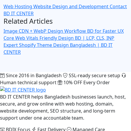
Web Hosting
Website Design and Development
Contact
BD IT CENTER
Related Articles
Image CDN + WebP Design Workflow BD for Faster UX
Core Web Vitals Friendly Design BD | LCP, CLS, INP
Expert
Shopify Theme Design Bangladesh | BD IT
CENTER
Since 2016 in Bangladesh
SSL-ready secure setup
Human technical support
10% OFF Every Order
BD IT CENTER helps Bangladesh businesses launch, host,
secure, and grow online with web hosting, domain,
website development, SEO structure, and long-term
support under one accountable team.
BDIX Focus
Fast Delivery
Managed Care