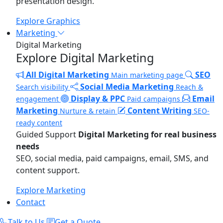
presentation design.
Explore Graphics
Marketing
Digital Marketing
Explore Digital Marketing
All Digital Marketing
SEO
Main marketing page
Social Media Marketing
Search visibility
Reach &
Display & PPC
Email
engagement
Paid campaigns
Marketing
Content Writing
Nurture & retain
SEO-
ready content
Guided Support
Digital Marketing for real business
needs
SEO, social media, paid campaigns, email, SMS, and
content support.
Explore Marketing
Contact
Talk to Us
Get a Quote