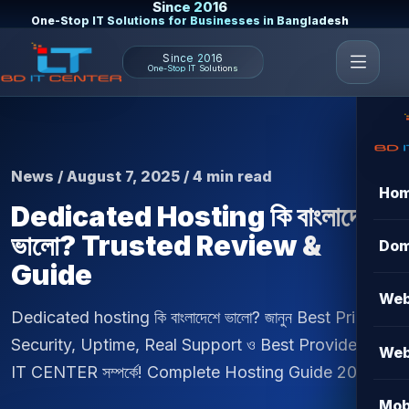
Since 2016
One-Stop IT Solutions for Businesses in Bangladesh
Since 2016
One-Stop IT Solutions
News / August 7, 2025 / 4 min read
Ho
Dedicated Hosting কি বাংলাদেশে
ভালো? Trusted Review &
Dom
Guide
Web
Dedicated hosting কি বাংলাদেশে ভালো? জানুন Best Price,
Security, Uptime, Real Support ও Best Provider BD
Web
IT CENTER সম্পর্কে! Complete Hosting Guide 2025.
Mob