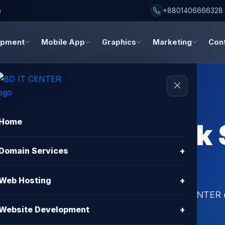
h
+8801406666328
opment
Mobile App
Graphics
Marketing
Con
Home
Hosting Network
Domain Services
+
BD IT CENTER
Web Hosting
+
work speed drop with expert solutions. BD IT CENTER 
Website Development
+
L, cPanel & 24/7 support.