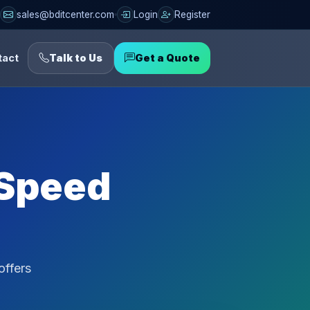
sales@bditcenter.com
Login
Register
tact
Talk to Us
Get a Quote
 Speed
offers