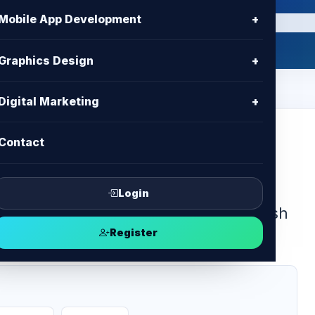
Mobile App Development
+
Graphics Design
+
Digital Marketing
+
Contact
 hosting network speed drop with
Login
NTER offers best hosting in Bangladesh
Register
7 support.