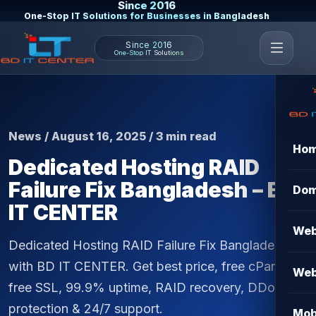
Since 2016
One-Stop IT Solutions for Businesses in Bangladesh
Since 2016
One-Stop IT Solutions
News / August 16, 2025 / 3 min read
Ho
Dedicated Hosting RAID
Failure Fix Bangladesh – BD
Dom
IT CENTER
Web
Dedicated Hosting RAID Failure Fix Bangladesh
with BD IT CENTER. Get best price, free cPanel,
Web
free SSL, 99.9% uptime, RAID recovery, DDoS
protection & 24/7 support.
Mob