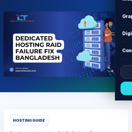
Gra
Dig
Con
HOSTING GUIDE