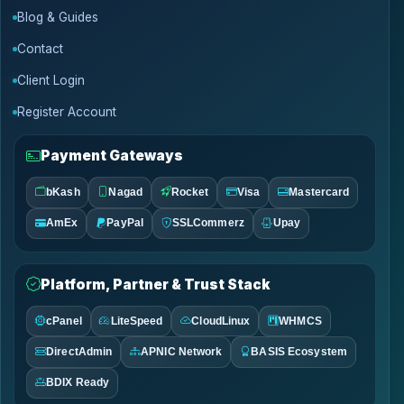
Blog & Guides
Contact
Client Login
Register Account
Payment Gateways
bKash
Nagad
Rocket
Visa
Mastercard
AmEx
PayPal
SSLCommerz
Upay
Platform, Partner & Trust Stack
cPanel
LiteSpeed
CloudLinux
WHMCS
DirectAdmin
APNIC Network
BASIS Ecosystem
BDIX Ready