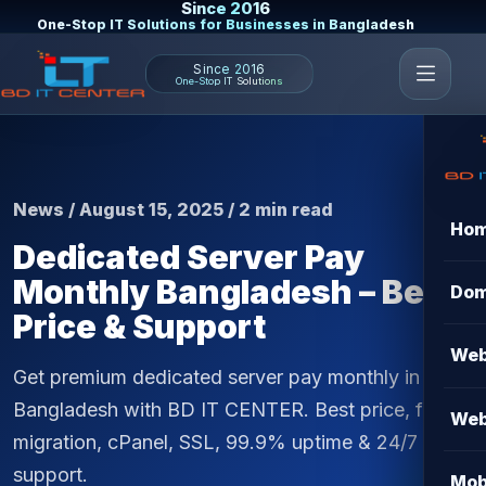
Since 2016
One-Stop IT Solutions for Businesses in Bangladesh
Since 2016
One-Stop IT Solutions
News / August 15, 2025 / 2 min read
Ho
Dedicated Server Pay
Monthly Bangladesh – Best
Dom
Price & Support
Web
Get premium dedicated server pay monthly in
Bangladesh with BD IT CENTER. Best price, free
Web
migration, cPanel, SSL, 99.9% uptime & 24/7
support.
Mob