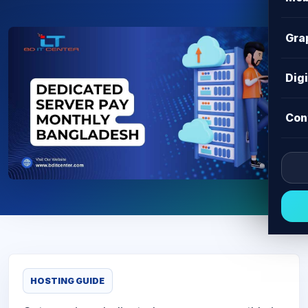
Gra
Dig
Con
HOSTING GUIDE