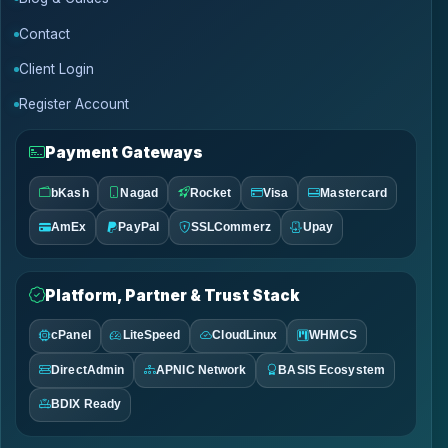
Contact
Client Login
Register Account
Payment Gateways
bKash
Nagad
Rocket
Visa
Mastercard
AmEx
PayPal
SSLCommerz
Upay
Platform, Partner & Trust Stack
cPanel
LiteSpeed
CloudLinux
WHMCS
DirectAdmin
APNIC Network
BASIS Ecosystem
BDIX Ready