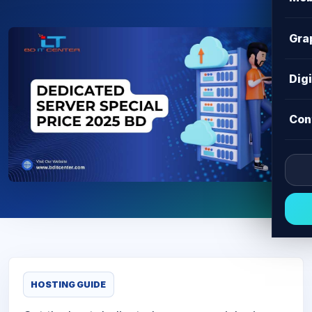
Gra
Dig
Con
HOSTING GUIDE