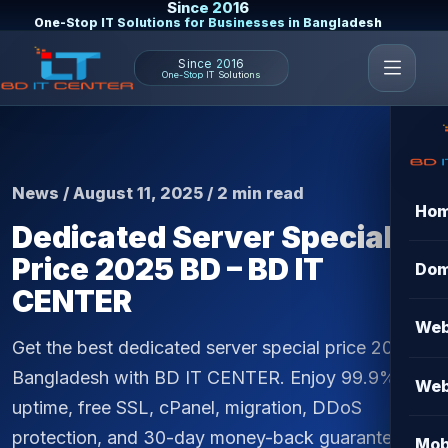
Since 2016
One-Stop IT Solutions for Businesses in Bangladesh
Since 2016
One-Stop IT Solutions
News / August 11, 2025 / 2 min read
Ho
Dedicated Server Special
Price 2025 BD – BD IT
Dom
CENTER
Web
Get the best dedicated server special price 2025 in
Bangladesh with BD IT CENTER. Enjoy 99.9%
Web
uptime, free SSL, cPanel, migration, DDoS
protection, and 30-day money-back guarantee.
Mob