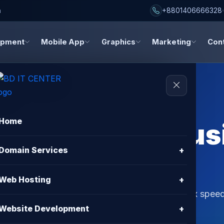
h
+8801406666328
opment
Mobile App
Graphics
Marketing
Con
Home
X Hosting for Bu
Domain Services
+
sh 2025
Web Hosting
+
usiness in Bangladesh. BD IT CENTER offers 10x speed
Website Development
+
me.