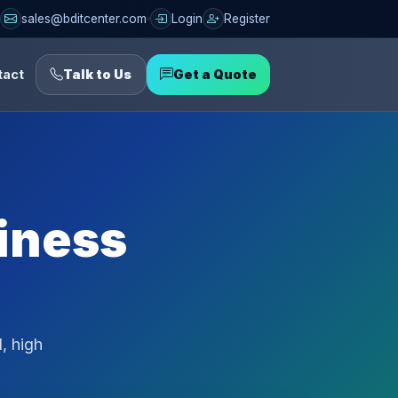
sales@bditcenter.com
Login
Register
tact
Talk to Us
Get a Quote
siness
, high