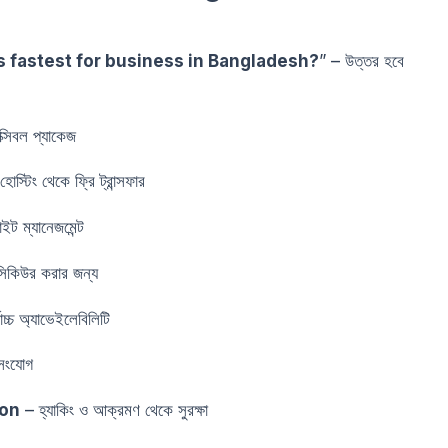
s fastest for business in Bangladesh?
” – উত্তর হবে
্সিবল প্যাকেজ
োস্টিং থেকে ফ্রি ট্রান্সফার
ট ম্যানেজমেন্ট
িকিউর করার জন্য
োচ্চ অ্যাভেইলেবিলিটি
সংযোগ
ion
– হ্যাকিং ও আক্রমণ থেকে সুরক্ষা