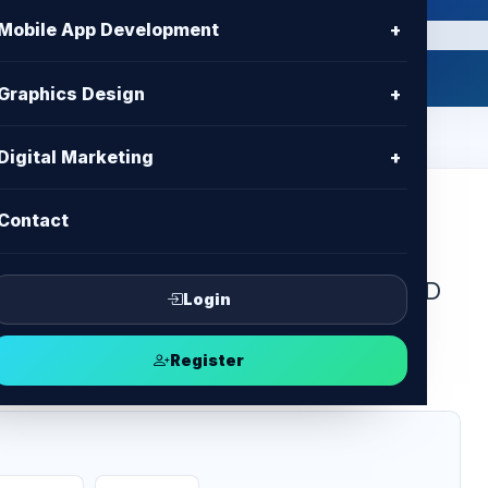
Mobile App Development
+
Graphics Design
+
Digital Marketing
+
Contact
hosting for business in Bangladesh. BD
Login
 high security, free cPanel, SSL &
Register