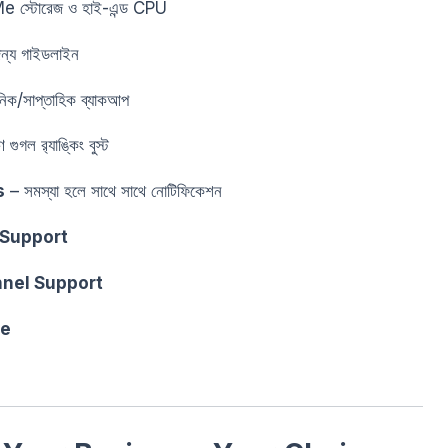
স্টোরেজ ও হাই-এন্ড CPU
ন্য গাইডলাইন
িক/সাপ্তাহিক ব্যাকআপ
গল র‍্যাঙ্কিং বুস্ট
s
– সমস্যা হলে সাথে সাথে নোটিফিকেশন
 Support
nnel Support
ee