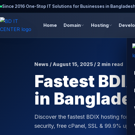
Since 2016
·
One-Stop IT Solutions for Businesses in Banglades
Home
Domain
Hosting
Devel
News / August 15, 2025 / 2 min read
Fastest BDI
in Banglade
Discover the fastest BDIX hosting for b
security, free cPanel, SSL & 99.9% upti