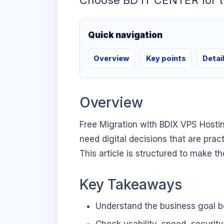
Choose BD IT CENTER for t
Quick navigation
Overview
Key points
Detai
Overview
Free Migration with BDIX VPS Hosti
need digital decisions that are prac
This article is structured to make t
Key Takeaways
Understand the business goal be