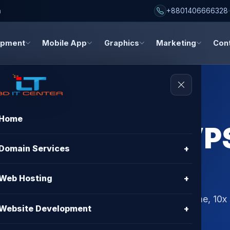
h
+8801406666328
opment
Mobile App
Graphics
Marketing
Con
Home
ion with BDIX VP
Domain Services
+
Bangladesh
Web Hosting
+
 free migration, free cPanel, SSL, 99.9% uptime, 10x
Website Development
+
TER for the best deal.