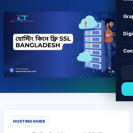
Gra
Dig
Con
HOSTING GUIDE