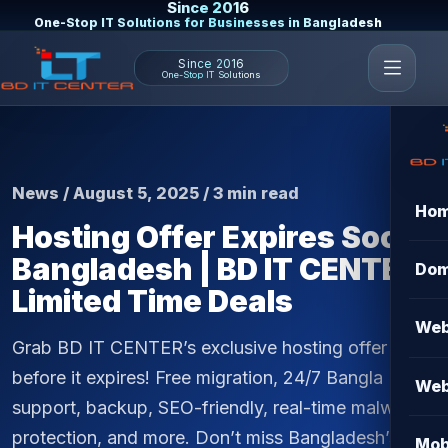
Since 2016
One-Stop IT Solutions for Businesses in Bangladesh
Since 2016
One-Stop IT Solutions
News / August 5, 2025 / 3 min read
Ho
Hosting Offer Expires Soon
Bangladesh | BD IT CENTER
Dom
Limited Time Deals
Web
Grab BD IT CENTER’s exclusive hosting offer
before it expires! Free migration, 24/7 Bangla
Web
support, backup, SEO-friendly, real-time malware
protection, and more. Don’t miss Bangladesh’s
Mob