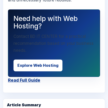
and unnecessary future rebuilds.
Need help with Web
Hosting?
Contact BD IT CENTER for a practical
recommendation based on your business
needs.
Explore Web Hosting
Read Full Guide
Article Summary