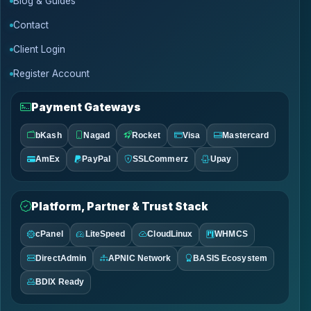
Blog & Guides
Contact
Client Login
Register Account
Payment Gateways
bKash
Nagad
Rocket
Visa
Mastercard
AmEx
PayPal
SSLCommerz
Upay
Platform, Partner & Trust Stack
cPanel
LiteSpeed
CloudLinux
WHMCS
DirectAdmin
APNIC Network
BASIS Ecosystem
BDIX Ready