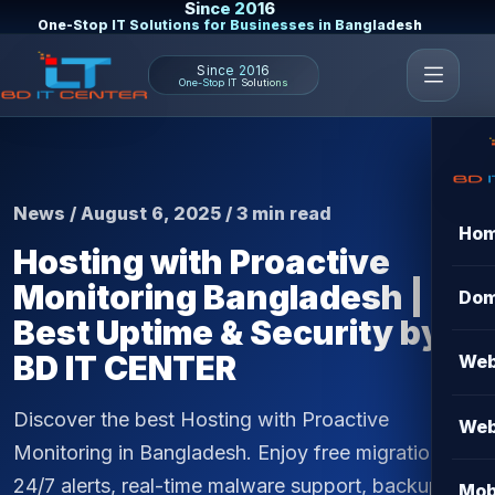
Since 2016
One-Stop IT Solutions for Businesses in Bangladesh
Since 2016
One-Stop IT Solutions
News / August 6, 2025 / 3 min read
Ho
Hosting with Proactive
Monitoring Bangladesh |
Dom
Best Uptime & Security by
BD IT CENTER
Web
Discover the best Hosting with Proactive
Web
Monitoring in Bangladesh. Enjoy free migration,
24/7 alerts, real-time malware support, backup,
Mob